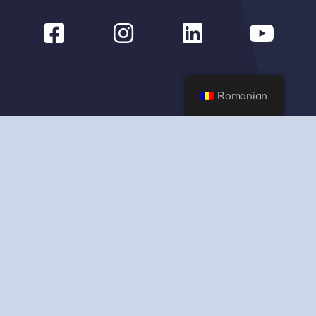
Romanian
Opinii sau sugestii:
0219955
office@citygrill.ro
FUNDAȚIA CITY GRILL
•
CARIERE
•
TERMENI ȘI
CONDIȚII
•
COOKIES
•
POLITICI DE
CONFIDENTIALITATE
•
SUSTENABILITATE
•
POLITICA DE FUNCȚIONALITATE