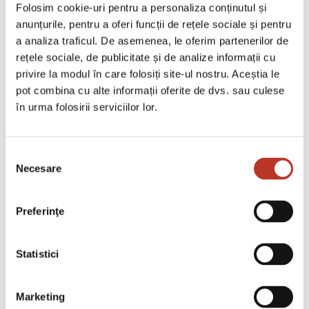
Folosim cookie-uri pentru a personaliza conținutul și
anunțurile, pentru a oferi funcții de rețele sociale și pentru
a analiza traficul. De asemenea, le oferim partenerilor de
rețele sociale, de publicitate și de analize informații cu
privire la modul în care folosiți site-ul nostru. Aceștia le
pot combina cu alte informații oferite de dvs. sau culese
Top Rated Services
în urma folosirii serviciilor lor.
Setus vitae pharetra auctor
kasu mattied sed interdum
Selecția
Necesare
consimțământului
Preferinţe
Ut ultrices ultrices enim. Curabitur sit amet
Statistici
mauris. Morbin dui quis est pulvinar
ulamcorper. Nulla facilis. Integer lacinia
Marketing
sollicitudin massa. Cras metus. Sed aliquet