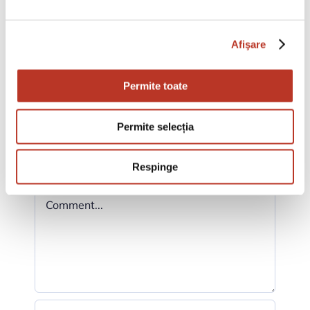
risus a tortor. Integer id quam. Morbi
quisque nisl felis venenatis tristique
Afişare
dignissim in ultrices sit amet augue.
Permite toate
Permite selecția
Respinge
Leave A Comment
Comment