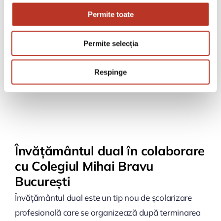
meniu de prânz în restaurantele Grupului City Grill.
Permite toate
Astfel, cu ajutorul voluntarilor vom asigura o masă
caldă cu adevărat necesară pentru bătrânii
Permite selecția
neputincioși.
Respinge
Învățământul dual în colaborare
cu Colegiul Mihai Bravu
București
Învățământul dual este un tip nou de școlarizare
profesională care se organizează după terminarea