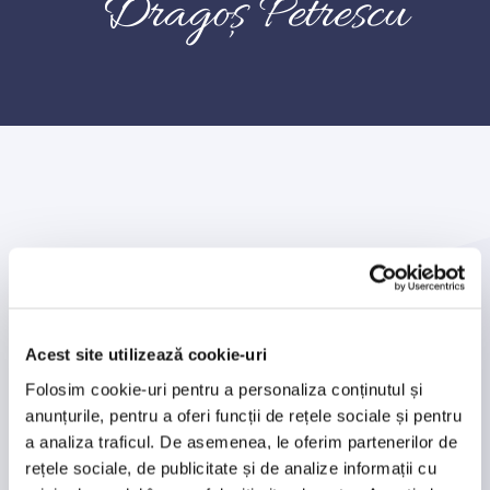
Dragoș Petrescu
Angajament – Excelență – Inovație
Excelență în
Acest site utilizează cookie-uri
ospitalitate
Folosim cookie-uri pentru a personaliza conținutul și
anunțurile, pentru a oferi funcții de rețele sociale și pentru
a analiza traficul. De asemenea, le oferim partenerilor de
Ne angajăm să oferim experiențe
rețele sociale, de publicitate și de analize informații cu