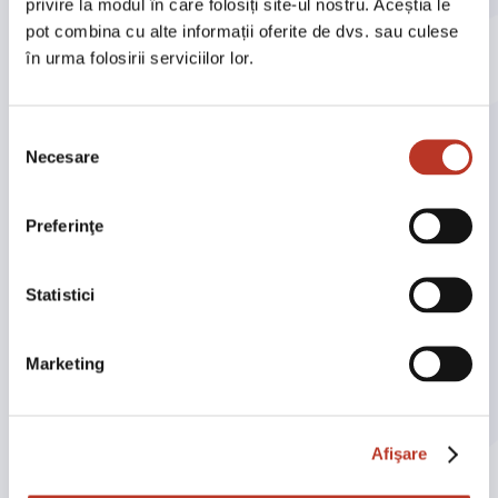
privire la modul în care folosiți site-ul nostru. Aceștia le
de neuitat clienților noștri prin
pot combina cu alte informații oferite de dvs. sau culese
în urma folosirii serviciilor lor.
servicii excelente și dedicație.
Echipa noastră este pregătită să
Selecția
depășească așteptările și să ofere
Necesare
consimțământului
cele mai bune soluții în industria
Preferinţe
ospitalității.
Statistici
Satisfacția Clienților
87%
Marketing
Clienți care recomandă
aplicația Out 4 Food
Afişare
Calitatea Serviciilor
85%