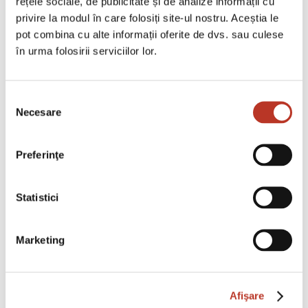
rețele sociale, de publicitate și de analize informații cu
privire la modul în care folosiți site-ul nostru. Aceștia le
pot combina cu alte informații oferite de dvs. sau culese
în urma folosirii serviciilor lor.
Driving success to
your business
Selecția
Necesare
consimțământului
Quisque volutpat condimentum velit. Class
aptent taciti sociosqu litora torquent per
Preferinţe
conubia nostra, per inceptos himenaeos.
Nam nec ante. Sed lacinia, urna non
Statistici
tincidunt mattis, tortor neque adipiscing
diam, a cursus ipsum ante quis turpis. Nulla
Marketing
facilisi. Ut fringilla. Susp endisse potenti.
Nunc feugiat mi a tellus consequat
Afişare
imperdiet. Vestibulum sapien. Proin quam.