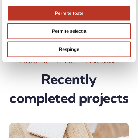
Etiam ultrices. Suspendisse in justo eu
Permite toate
magna luctus suscipit sed lectus.
Permite selecția
Respinge
Passionate - Dedicated - Professional
Recently
completed projects