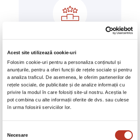
Top Rated Services
Acest site utilizează cookie-uri
Setus vitae pharetra auctor
Folosim cookie-uri pentru a personaliza conținutul și
kasu mattied sed interdum
anunțurile, pentru a oferi funcții de rețele sociale și pentru
a analiza traficul. De asemenea, le oferim partenerilor de
rețele sociale, de publicitate și de analize informații cu
privire la modul în care folosiți site-ul nostru. Aceștia le
pot combina cu alte informații oferite de dvs. sau culese
în urma folosirii serviciilor lor.
Ut ultrices ultrices enim. Curabitur sit amet
mauris. Morbin dui quis est pulvinar
ulamcorper. Nulla facilis. Integer lacinia
Selecția
Necesare
consimțământului
sollicitudin massa. Cras metus. Sed aliquet