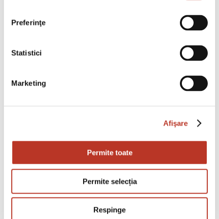
risus a tortor. Integer id quam. Morbi
Preferinţe
quisque nisl felis venenatis tristique
dignissim in ultrices sit amet augue.
Statistici
Marketing
Leave A Comment
Afişare
Comment
Permite toate
Permite selecția
Respinge